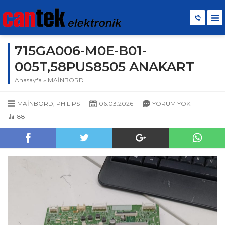
715GA006-M0E-B01-
005T,58PUS8505 ANAKART
Anasayfa
»
MAİNBORD
MAİNBORD
,
PHILIPS
06.03.2026
YORUM YOK
88