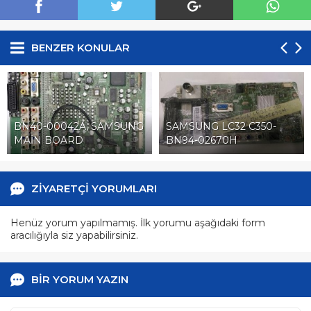
BENZER KONULAR
BN40-00042A, SAMSUNG
SAMSUNG LC32 C350-
MAİN BOARD
BN94-02670H
ZİYARETÇİ YORUMLARI
Henüz yorum yapılmamış. İlk yorumu aşağıdaki form
aracılığıyla siz yapabilirsiniz.
BİR YORUM YAZIN