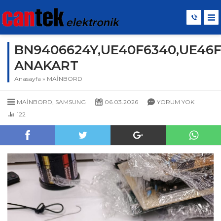
BN9406624Y,UE40F6340,UE46
ANAKART
Anasayfa
»
MAİNBORD
MAİNBORD
,
SAMSUNG
06.03.2026
YORUM YOK
122