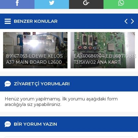
BENZER KONULAR
89167.053-LOEWE XELOS
EAX60686904,EBU60710813,
A37 MAIN BOARD L2600
T315XW02 ANA KART
ZİYARETÇİ YORUMLARI
Henüz yorum yapılmamış. İlk yorumu aşağıdaki form
aracılığıyla siz yapabilirsiniz.
BİR YORUM YAZIN