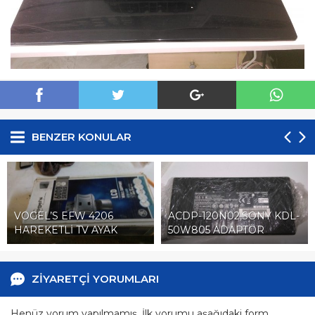
BENZER KONULAR
VOGEL’S EFW 4206
ACDP-120N02,SONY KDL-
HAREKETLİ TV AYAK
50W805 ADAPTÖR
ZİYARETÇİ YORUMLARI
Henüz yorum yapılmamış. İlk yorumu aşağıdaki form