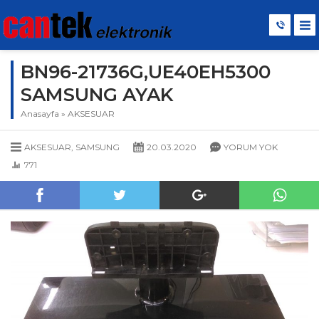
BN96-21736G,UE40EH5300
SAMSUNG AYAK
Anasayfa
»
AKSESUAR
AKSESUAR
,
SAMSUNG
20.03.2020
YORUM YOK
771