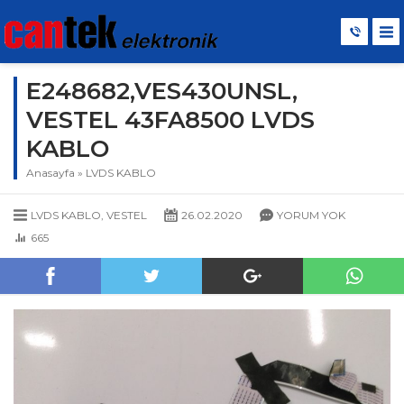
E248682,VES430UNSL,
VESTEL 43FA8500 LVDS
KABLO
Anasayfa
»
LVDS KABLO
LVDS KABLO
,
VESTEL
26.02.2020
YORUM YOK
665