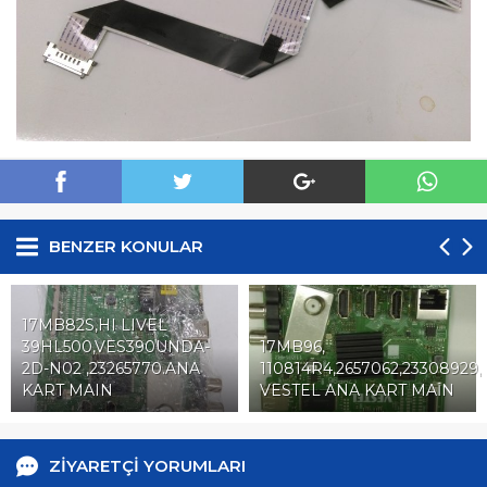
BENZER KONULAR
17MB82S,HI LIVEL
39HL500,VES390UNDA-
17MB96,
2D-N02 ,23265770.ANA
110814R4,2657062,23308929
KART MAIN
VESTEL ANA KART MAİN
ZİYARETÇİ YORUMLARI